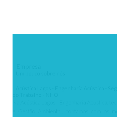
Empresa
Um pouco sobre nós
Acústica Lagos - Engenharia Acústica - Se
do Trabalho - NHO
Na Acústica Lagos - Engenharia Acústica, te
e Gestão Ambiental, contamos com os m