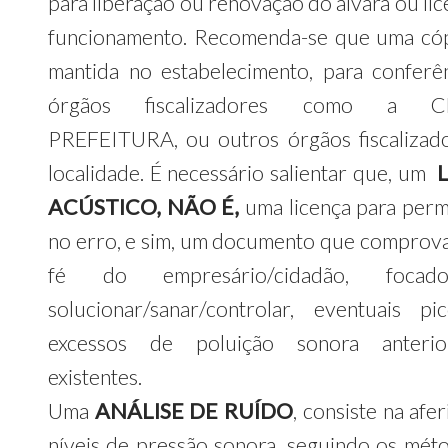
para liberação ou renovação do alvará ou li
funcionamento. Recomenda-se que uma cóp
mantida no estabelecimento, para conferê
órgãos fiscalizadores como a CE
PREFEITURA, ou outros órgãos fiscalizad
localidade. É necessário salientar que, um
ACÚSTICO, NÃO É,
uma licença para per
no erro, e sim, um documento que comprova
fé do empresário/cidadão, foca
solucionar/sanar/controlar, eventuais p
excessos de poluição sonora anterio
existentes.
Uma
ANÁLISE DE RUÍDO
, consiste na afe
níveis de pressão sonora, seguindo os mét