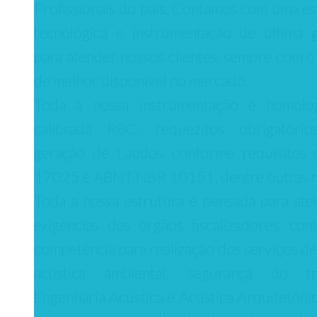
Profissionais do país. Contamos com uma es
tecnológica e instrumentação de última 
para atender nossos clientes, sempre com o
de melhor disponível no mercado.
Toda a nossa instrumentação é homolo
calibrada RBC, requezitos obrigatório
geração de Laudos conforme requisitos
17025 e ABNT NBR 10151, dentre outras 
Toda a nossa estrutura é pensada para ate
exigências dos órgãos fiscalizadores, co
competência para realização dos serviços de
acústica ambiental, segurança do tra
Engenharia Acústica e Acústica Arquitetônic