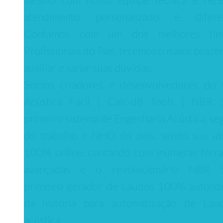
atendimento personalizado e diferen
Contamos com um dos melhores ti
Profissionais do País, teremos o maior praze
auxiliar e sanar suas dúvidas.
Somos criadores e desenvolvedores do 
Acústica Fácil | Calc-dB Tools | NBR 
primeiro sistema de Engenharia Acústica, se
do trabalho e NHO do país, sendo sua uti
100% online, contando com inúmeras ferr
avançadas e o revolucionário NBR S
primeiro gerador de Laudos 100% autono
da história para automatização de Lau
acústica.