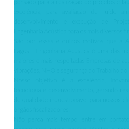
pensado para a realização de projetos e la
excelência, para avaliação de ruído amb
desenvolvimento e execução de Proje
Engenharia Acústica para os mais diversos fin
São por esses e outros motivos que a A
Lagos - Engenharia Acústica é uma das me
maiores e mais respeitadas Empresas de acú
vibrações, NHO e segurança do Trabalho do 
Nosso objetivo é a excelência, inova
tecnologia e desenvolvimento, gerando res
de qualidade inquestionável para nossos cli
órgãos fiscalizadores.
Não perca mais tempo, entre em contat
mesmo com nossa equipe técnica e rec