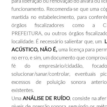
para liberação ou renovação do alvará ou li
funcionamento. Recomenda-se que uma cóp
mantida no estabelecimento, para conferê
órgãos fiscalizadores como a CE
PREFEITURA, ou outros órgãos fiscalizad
localidade. É necessário salientar que, um
ACÚSTICO, NÃO É,
uma licença para per
no erro, e sim, um documento que comprova
fé do empresário/cidadão, foca
solucionar/sanar/controlar, eventuais p
excessos de poluição sonora anterio
existentes.
Uma
ANÁLISE DE RUÍDO
, consiste na afe
níveis de pressão sonora, seguindo os mét