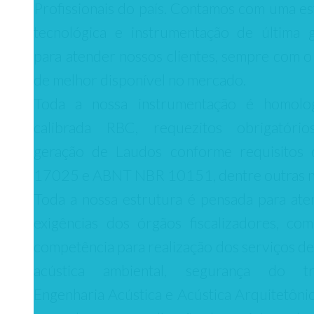
Profissionais do país. Contamos com uma es
tecnológica e instrumentação de última 
para atender nossos clientes, sempre com o
de melhor disponível no mercado.
Toda a nossa instrumentação é homolo
calibrada RBC, requezitos obrigatório
geração de Laudos conforme requisitos
17025 e ABNT NBR 10151, dentre outras 
Toda a nossa estrutura é pensada para ate
exigências dos órgãos fiscalizadores, co
competência para realização dos serviços de
acústica ambiental, segurança do tra
Engenharia Acústica e Acústica Arquitetônic