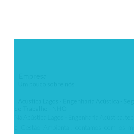
Empresa
Um pouco sobre nós
Acústica Lagos - Engenharia Acústica - Se
do Trabalho - NHO
Na Acústica Lagos - Engenharia Acústica, te
e Gestão Ambiental, contamos com os m