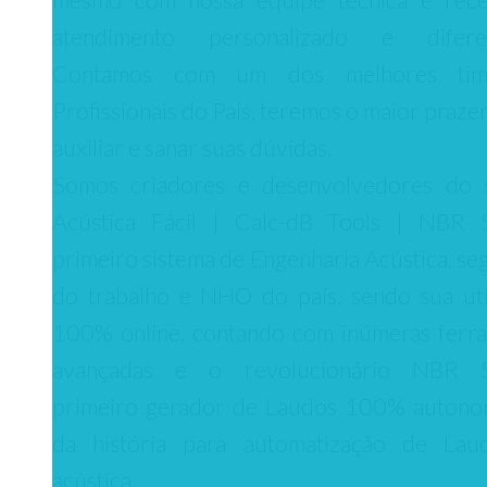
atendimento personalizado e diferen
Contamos com um dos melhores ti
Profissionais do País, teremos o maior praze
auxiliar e sanar suas dúvidas.
Somos criadores e desenvolvedores do 
Acústica Fácil | Calc-dB Tools | NBR 
primeiro sistema de Engenharia Acústica, se
do trabalho e NHO do país, sendo sua uti
100% online, contando com inúmeras ferr
avançadas e o revolucionário NBR S
primeiro gerador de Laudos 100% autono
da história para automatização de Lau
acústica.