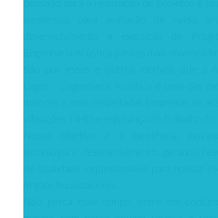
pensado para a realização de projetos e la
excelência, para avaliação de ruído amb
desenvolvimento e execução de Proje
Engenharia Acústica para os mais diversos fin
São por esses e outros motivos que a A
Lagos - Engenharia Acústica é uma das me
maiores e mais respeitadas Empresas de acú
vibrações, NHO e segurança do Trabalho do 
Nosso objetivo é a excelência, inova
tecnologia e desenvolvimento, gerando res
de qualidade inquestionável para nossos cli
órgãos fiscalizadores.
Não perca mais tempo, entre em contat
mesmo com nossa equipe técnica e rec